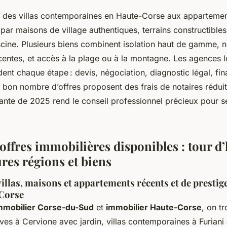
d des villas contemporaines en Haute-Corse aux appartemen
par maisons de village authentiques, terrains constructibles
scine. Plusieurs biens combinent isolation haut de gamme, 
centes, et accès à la plage ou à la montagne. Les agences l
dent chaque étape : devis, négociation, diagnostic légal, fi
, bon nombre d’offres proposent des frais de notaires réduits
nte de 2025 rend le conseil professionnel précieux pour sé
offres immobilières disponibles : tour d
res régions et biens
villas, maisons et appartements récents et de presti
-Corse
mmobilier Corse-du-Sud
et
immobilier Haute-Corse
, on t
euves à Cervione avec jardin, villas contemporaines à Furiani