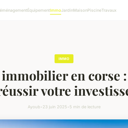
éménagement
Équipement
Immo
Jardin
Maison
Piscine
Travaux
IMMO
 immobilier en corse :
réussir votre investis
Ayoub
•
23 juin 2025
•
5 min de lecture