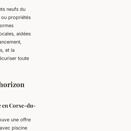
ts neufs du
 ou propriétés
normes
ocales, aidées
nancement,
, et la
curiser toute
’horizon
ge en Corse-du-
rouve une offre
 avec piscine