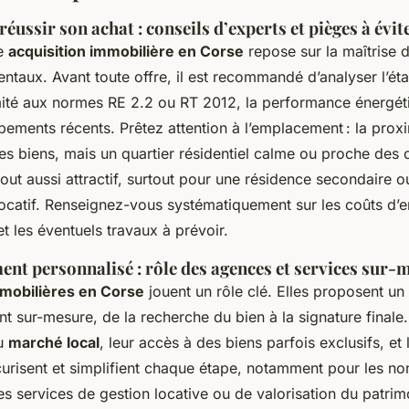
réussir son achat : conseils d’experts et pièges à évit
ne
acquisition immobilière en Corse
repose sur la maîtrise d
ntaux. Avant toute offre, il est recommandé d’analyser l’éta
mité aux normes RE 2.2 ou RT 2012, la performance énergéti
ements récents. Prêtez attention à l’emplacement : la proxi
e les biens, mais un quartier résidentiel calme ou proche de
tout aussi attractif, surtout pour une résidence secondaire o
ocatif. Renseignez-vous systématiquement sur les coûts d’en
 et les éventuels travaux à prévoir.
t personnalisé : rôle des agences et services sur-
mobilières en Corse
jouent un rôle clé. Elles proposent un
sur-mesure, de la recherche du bien à la signature finale.
du
marché local
, leur accès à des biens parfois exclusifs, et 
curisent et simplifient chaque étape, notamment pour les no
Des services de gestion locative ou de valorisation du patr