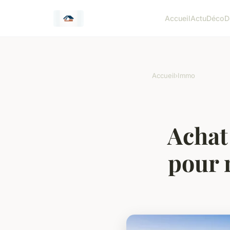
Accueil
Actu
Déco
D
Accueil
›
Immo
Achat
pour 