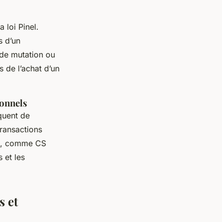
 loi Pinel.
s d’un
s de mutation ou
s de l’achat d’un
ionnels
équent de
transactions
s, comme CS
 et les
s et