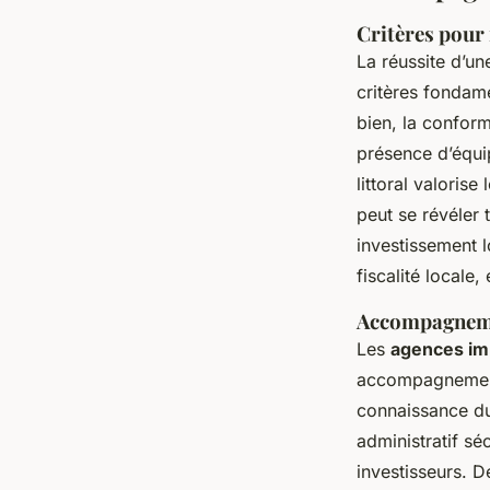
Critères pour 
La réussite d’u
critères fondame
bien, la confor
présence d’équip
littoral valoris
peut se révéler 
investissement l
fiscalité locale,
Accompagnemen
Les
agences im
accompagnement 
connaissance 
administratif sé
investisseurs. 