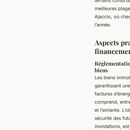
terrains constru
meilleures plage
Ajaccio, où chaq
l’année.
Aspects pra
financeme
Réglementatio
biens
Les biens immob
garantissant un
factures d’éner
comprend, entre
et l’amiante. L’
sécurité des fut
inondations, est