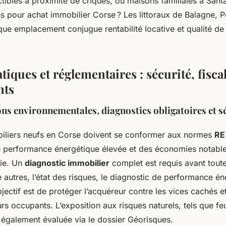
ctibles à proximité de criques, ou maisons familiales à Santa
s pour achat immobilier Corse ? Les littoraux de Balagne, P
ue emplacement conjugue rentabilité locative et qualité de 
tiques et réglementaires : sécurité, fiscal
nts
ns environnementales, diagnostics obligatoires et sé
iliers neufs en Corse doivent se conformer aux normes
RE
e performance énergétique élevée et des économies notable
gie. Un
diagnostic immobilier
complet est requis avant toute 
 autres, l’état des risques, le diagnostic de performance é
objectif est de protéger l’acquéreur contre les vices cachés et
urs occupants. L’exposition aux risques naturels, tels que fe
 également évaluée via le dossier Géorisques.