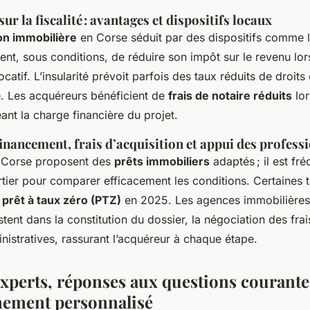
ur la fiscalité : avantages et dispositifs locaux
ion immobilière
en Corse séduit par des dispositifs comme la
nt, sous conditions, de réduire son impôt sur le revenu lor
ocatif. L’insularité prévoit parfois des taux réduits de droit
e. Les acquéreurs bénéficient de
frais de notaire réduits
lor
eant la charge financière du projet.
inancement, frais d’acquisition et appui des profess
 Corse proposent des
prêts immobiliers
adaptés ; il est fr
urtier pour comparer efficacement les conditions. Certaines 
u
prêt à taux zéro (PTZ)
en 2025. Les agences immobilière
stent dans la constitution du dossier, la négociation des frais
istratives, rassurant l’acquéreur à chaque étape.
experts, réponses aux questions courante
ement personnalisé