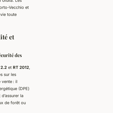
 Giulia. Les
orto-Vecchio et
vie toute
ité et
curité des
 2.2
et
RT 2012
,
s sur les
vente : il
nergétique (DPE)
 d’assurer la
ux de forêt ou