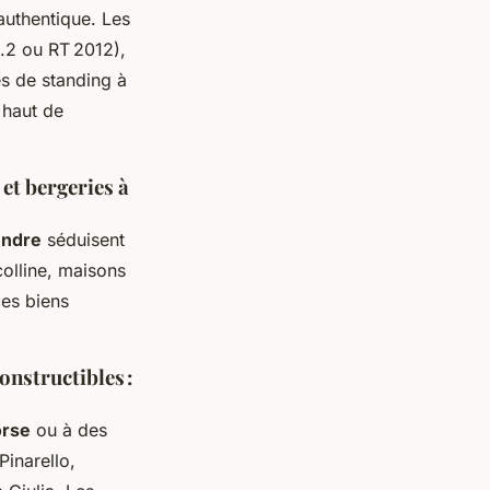
authentique. Les
.2 ou RT 2012),
s de standing à
 haut de
 et bergeries à
endre
séduisent
colline, maisons
ces biens
onstructibles :
orse
ou à des
Pinarello,