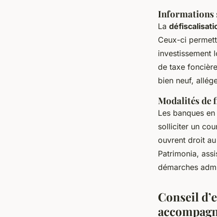
Informations s
La
défiscalisat
Ceux-ci permette
investissement l
de taxe foncièr
bien neuf, allég
Modalités de f
Les banques en
solliciter un co
ouvrent droit a
Patrimonia, assi
démarches admin
Conseil d’
accompagn