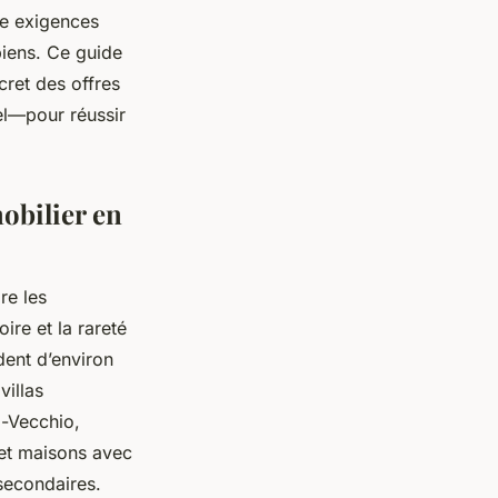
re exigences
biens. Ce guide
cret des offres
el—pour réussir
obilier en
re les
ire et la rareté
dent d’environ
villas
o-Vecchio,
 et maisons avec
 secondaires.