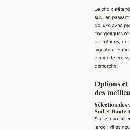
Le choix s’éten
sud, en passant 
de luxe avec pi
énergétiques ré
de notaires, gui
signature. Enfin
demande croissa
démarche.
Options et 
des meilleu
Sélection des 
Sud et Haute
Sur le marché
i
large : villas n