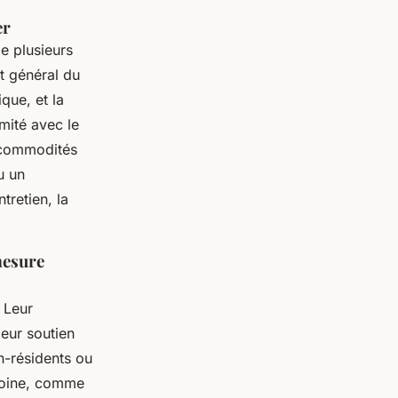
er
e plusieurs
t général du
que, et la
mité avec le
s commodités
u un
tretien, la
mesure
 Leur
leur soutien
n-résidents ou
imoine, comme