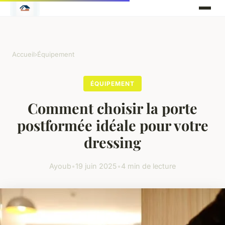
Accueil
›
Équipement
ÉQUIPEMENT
Comment choisir la porte
postformée idéale pour votre
dressing
Ayoub
•
19 juin 2025
•
4 min de lecture