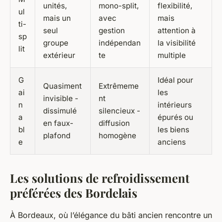
unités,
mono-split,
flexibilité,
ul
mais un
avec
mais
ti-
seul
gestion
attention à
sp
groupe
indépendan
la visibilité
lit
extérieur
te
multiple
G
Idéal pour
Quasiment
Extrêmeme
ai
les
invisible -
nt
n
intérieurs
dissimulé
silencieux -
a
épurés ou
en faux-
diffusion
bl
les biens
plafond
homogène
e
anciens
Les solutions de refroidissement
préférées des Bordelais
À Bordeaux, où l’élégance du bâti ancien rencontre un