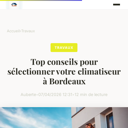
Accueil
›
Travaux
TRAVAUX
Top conseils pour
sélectionner votre climatiseur
à Bordeaux
Auberte
•
07/04/2026 12:31
•
12 min de lecture