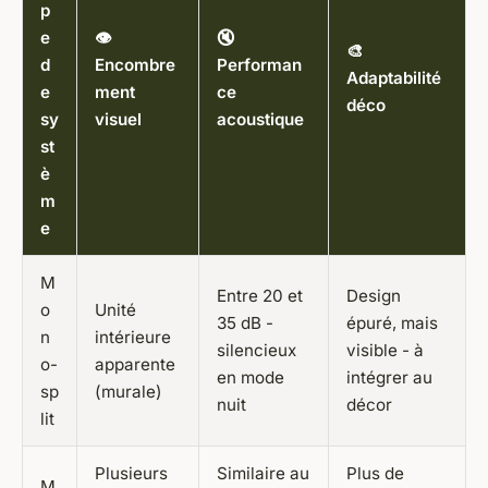
p
e
👁️
🔇
🎨
d
Encombre
Performan
Adaptabilité
e
ment
ce
déco
sy
visuel
acoustique
st
è
m
e
M
Entre 20 et
Design
o
Unité
35 dB -
épuré, mais
n
intérieure
silencieux
visible - à
o-
apparente
en mode
intégrer au
sp
(murale)
nuit
décor
lit
Plusieurs
Similaire au
Plus de
M