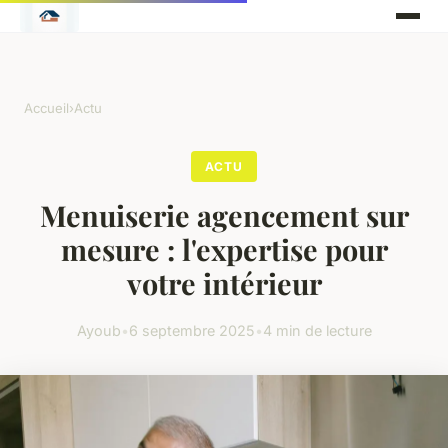
Accueil
›
Actu
ACTU
Menuiserie agencement sur
mesure : l'expertise pour
votre intérieur
Ayoub
•
6 septembre 2025
•
4 min de lecture